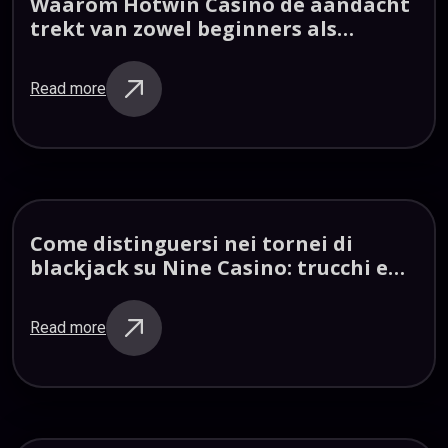
Waarom
Hotwin
Casino
de
aandacht
trekt
van
zowel
beginners
als
experts
Read more
Come
distinguersi
nei
tornei
di
blackjack
su
Nine
Casino:
trucchi
e
strategie
Read more