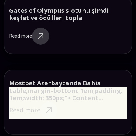
Gates
of
Olympus
slotunu
şimdi
keşfet
ve
ödülleri
topla
Read more
Mostbet
Azərbaycanda
Bahis
table;margin-bottom:
1em;padding:
1em;width:
350px;”>
Content
Müxtəlif
bahis
strategiyaları
və
Read more
taktikaları
Most
Bet
ilə
Hesab
təhlükəsizliyi
və
qeydiyyat
əməliyyatları
Most
bet
platformasında
Canlı
bahis
zamanı