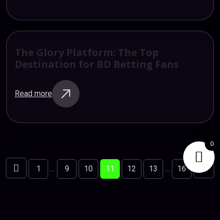
və
İstifadəçi
Mühafizəsi
MostBet
ilə
Canlı
Bahis
Edərkən
Diqqət
Edilməsi
Gərəkənlər
Most
bet…
The
Glory
Platform:
The
Top
Destination
for
BD
Betting
Fans
Read more
Posts
0
pagination
Older
Next
1
…
9
10
11
12
13
…
16
posts
posts