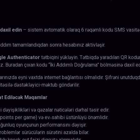
daxil edin
– sistem avtomatik olaraq 6 rəqəmli kodu SMS vasitə
ddım tamamlandıqdan sonra hesabınız aktivləşir.
le Authenticator
tətbiqini yükləyin. Tətbiqdə yaradılan QR kodu
iz. Buradan çıxan kodu “İki Addımlı Doğrulama” bölməsinə daxil ed
ınızda eyni vaxtda internet bağlantısı olmalıdır. Şifrəni unutduq
təsilə dəstəkləyici-məktub göndərilir.
at Ediləcək Məqamlar
yişiklikləri və qəzalar nəticələri dərhal təsir edir.
 (points per game) və ev‑sahibi üstünlüyü önəmlidir.
uyğunluq oyunçunun performansını dəyişir.
roblemlər sürücülərin sürətini azalda bilər.
 knock‑out faizi diqqətə alınmalıdır.