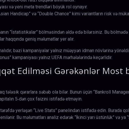
sı və yeni meta trendləri böyük rol oynayır.
sian Handicap” və “Double Chance” kimi variantların risk və müka
manın “İstatistikalar” bölməsindən əldə edə bilərsiniz. Bu bölmədə
lar haqqında geniş məlumatlar yer alır.
malıdır; bəzi kampaniyalar yalnız müəyyən idman növlərinə yönəld
 bonus” kampaniyası yalnız UEFA mərhələlərində keçərlidir.
qqət Edilməsi Gərəkənlər Most 
aq tələsik qərarlara səbəb ola bilər. Bunun üçün “Bankroll Manag
apitalın 5‑dən çox faizini istifadə etməyin.
 tərəfdə yerləşən “Live Stats” panelindən istifadə edin. Burada qol
yenilənir. Bu məlumatları analiz edərək “İkinci yarı üstünlük” və ya