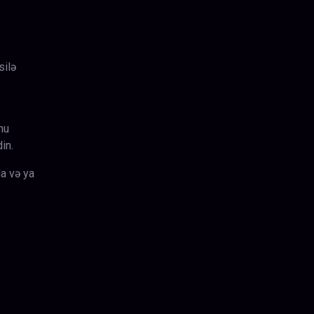
silə
nu
in.
da və ya