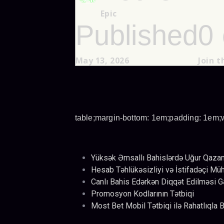
Epic
Published
0
May 13, 2026
Join 
table;margin-bottom: 1em;padding: 1em;w
Yüksək Əmsallı Bahislərdə Uğur Qazan
Hesab Təhlükəsizliyi və İstifadəçi Mü
Canlı Bahis Edərkən Diqqət Edilməsi 
Promosyon Kodlarının Tətbiqi
Most Bet Mobil Tətbiqi ilə Rahatlıqla 