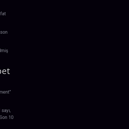
fat
 son
ilmiş
bet
ement”
 sayı,
 “Son 10