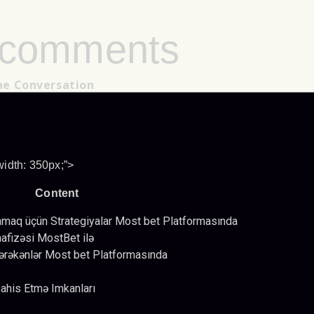
 comments
the Conversation
idth: 350px;”>
Content
maq üçün Strategiyalar Most bet Platformasında
hafizəsi MostBet ilə
Gərəkənlər Most bet Platformasında
Bahis Etmə Imkanları