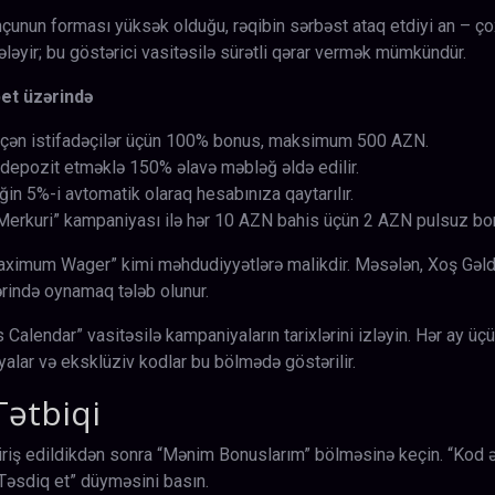
nçunun forması yüksək olduğu, rəqibin sərbəst ataq etdiyi an – ç
rələyir; bu göstərici vasitəsilə sürətli qərar vermək mümkündür.
et üzərində
çən istifadəçilər üçün 100% bonus, maksimum 500 AZN.
epozit etməklə 150% əlavə məbləğ əldə edilir.
ğin 5%-i avtomatik olaraq hesabınıza qaytarılır.
Merkuri” kampaniyası ilə hər 10 AZN bahis üçün 2 AZN pulsuz bo
Maximum Wager” kimi məhdudiyyətlərə malikdir. Məsələn, Xoş Gəld
ində oynamaq tələb olunur.
alendar” vasitəsilə kampaniyaların tarixlərini izləyin. Hər ay üç
lar və eksklüziv kodlar bu bölmədə göstərilir.
ətbiqi
iş edildikdən sonra “Mənim Bonuslarım” bölməsinə keçin. “Kod 
Təsdiq et” düyməsini basın.