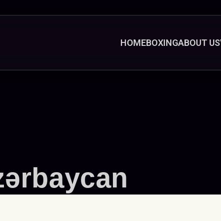
HOME
BOXING
ABOUT US
zərbaycan