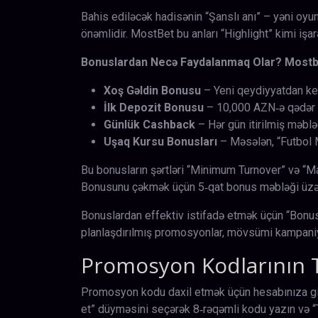
Bahis ediləcək hadisənin “Şanslı anı” – yəni oyu
önəmlidir. MostBet bu anları “Highlight” kimi işa
Bonuslardan Necə Faydalanmaq Olar? Mostb
Xoş Gəldin Bonusu
– Yeni qeydiyyatdan ke
İlk Depozit Bonusu
– 10,000 AZN‑ə qədər d
Günlük Cashback
– Hər gün itirilmiş məblə
Uşaq Kursu Bonusları
– Məsələn, “Futbol 
Bu bonusların şərtləri “Minimum Turnover” və “
Bonusunu çəkmək üçün 5‑qat bonus məbləği üzər
Bonuslardan effektiv istifadə etmək üçün “Bonus C
planlaşdırılmış promosyonlar, mövsümi kampaniya
Promosyon Kodlarının T
Promosyon kodu daxil etmək üçün hesabınıza gir
et” düyməsini seçərək 8‑rəqəmli kodu yazın və “