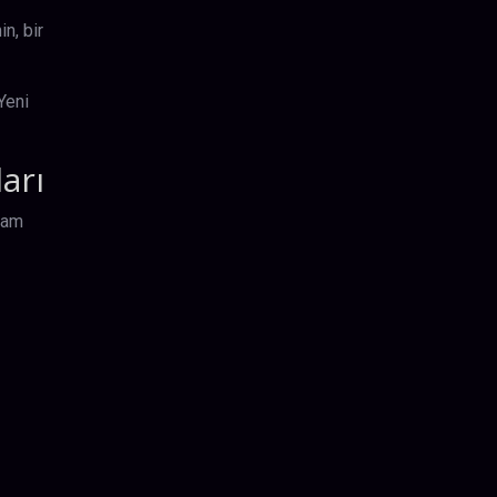
n, bir
Yeni
arı
 tam