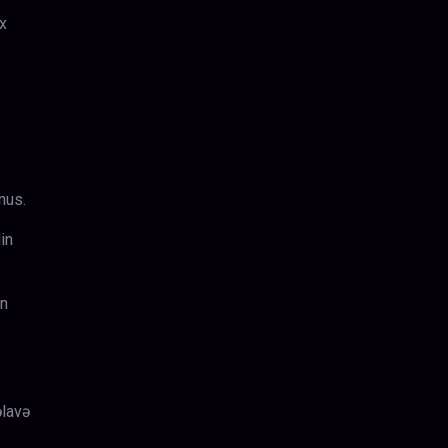
ox
nus.
in
ün
əlavə