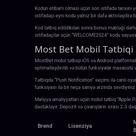
Kodun etibarlı olması üçün son istifadə tarixini y
istifadəçi eyni kodu yalnız bir dəfə aktivləşdirə bi
Kod tətbiq edildikdən sonra bonus məbləği dərhal
istifadəçilər üçün “WELCOME2024” kodu sayəs
Most Bet Mobil Tətbiqi 
MostBet mobil tətbiqi iOS və Android platformala
optimallaşdırılıb və bütün funksiyalar masaüstü ve
Tətbiqdə “Push Notification” seçimi ilə canlı oy
funksiyası ilə bir neçə saniyə ərzində sevdiyin
Maliyyə əməliyyatları üçün mobil tətbiq “Apple Pa
dəstəkləyir. Depozit və çıxarışların icrası 2‑3 dəqi
Brend
Lisenziya
B