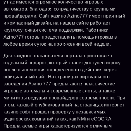
у нас имеется огромное количество игровых
автоматов, благодаря сотрудничеству с крупными
провайдерами. Сайт казино Azino777 имеет приятный
и компактный дизайн, на нашем сайте работает
круглосуточная система поддержки. Работники
Azino777 готовы предоставлять помощь игрокам в
любое время суток на протяжении всей недели.
Для каждого пользователя портала приготовлен
отдельный подарок, который станет доступен игроку
после выполнения определенного действия через
официальный сайт. На страницах виртуального
заведения Азино 777 предлагаются классические
игровые автоматы и современные слоты, а также
мини игры ведущих провайдеров современности. При
этом, каждый опубликованный на страницах интернет
казино софт прошел проверку у независимых
аудиторских компаний таких, как NMi и eCOGRA.
Предлагаемые игры характеризуются отличным