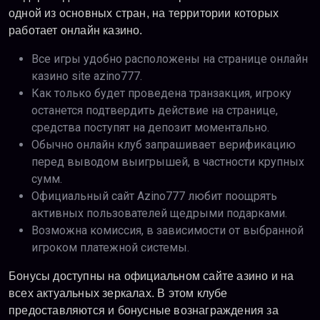
одной из основных стран, на территории которых
работает онлайн казино.
Все игры удобно расположены на странице онлайн
казино site azino777.
Как только будет проведена транзакция, игроку
останется подтвердить действие на странице,
средства поступят на депозит моментально.
Обычно онлайн клуб запрашивает верификацию
перед выводом выигрышей, в частности крупных
сумм.
Официальный сайт Azino777 любит поощрять
активных пользователей щедрыми подарками.
Возможна комиссия, в зависимости от выбранной
игроком платежной системы.
Бонусы доступны на официальном сайте
азино
и на
всех актуальных зеркалах. В этом клубе
предоставляются и бонусные вознаграждения за