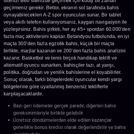
sitenizi web sitenizde geçirmek için kolay bir zaman
geçirmeniz gerekir. Bettor, ekranın sol tarafında bahis
oynayabilecekleri A-Z spor oyuncuları sunar. Bir tablet
veya akıllı telefon kullanıyorsanız, kaygan navigasyon ile
yüzleşirsiniz. Bahis şirketi, her ay 45+ spordan 60.000’den
fazla maç aktivitesini kapsar. Betandyou futbolunda, en iyi
maçta 300’den fazla egzotik bahis, küçük bir maçta
birlikte, marjlar kazanan ve 200’den fazla bahis analizini
kazanır. Basketbol ve tenis birçok handikap teklifi ve
alternatif oyuncu sunarken, bahisçiler tazı, at yarışı,
politika, doğrudan ve yenilik bahislerine el koyabilirler.
Sonuç olarak, farklı bölgelerdeki oyuncular kendi yargı
bölgelerine göre uyarlanmış benzersiz tekliflerle
karşılaşacaklardır.
Bazı geri ödemeler gerçek paradır; diğerleri bahis
gereksinimleriyle birlikte gelebilir.
Ücretsiz döndürmelerden elde edilen kazançlar
genellikle bonus kredisi olarak değerlendirilir ve bahis