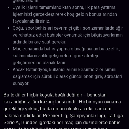
gerektirebilir.
Üyelik işlemi tamamlandıktan sonra, ilk para yatırma
işleminizi gerçekleştirerek hoş geldin bonuslarından
faydalanabilirsiniz.
Çoğu, spor bahisleri çevrimiçi gibi, son zamanlarda ağır
ve rahatsız edici bahisler oynamak için bilgisayarlarının
ardında birkaç saat gerekir.
Maç esnasında bahis yapma olanağı sunan bu özellik,
kullanıcıların anlık gelişmelere göre strateji
geliştirmesine olanak tanır.
Ancak Betandyou, kullanıcılarının kesintisiz erişimini
sağlamak için sürekli olarak güncellenen giriş adresleri
sunuyor.
Bu teklifler hiçbir koşula bağlı değildir – bonustan
kazandığınız tüm kazançlar sizindir. Hiçbir oyun oynama
gerekliliği yoktur, bu da onları oldukça çekici ama bir
bakıma nadir kılar. Premier Lig, Şampiyonlar Ligi, La Liga,
Serie A, Bundesliga’daki her maç için düzinelerce bahis