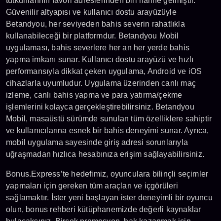
tutkunlarının favori adreslerinden biri haline gelmiştir.
Güvenilir altyapısı ve kullanıcı dostu arayüzüyle
Betandyou, her seviyeden bahis severin rahatlıkla
kullanabileceği bir platformdur. Betandyou Mobil
uygulaması, bahis severlere her an her yerde bahis
yapma imkanı sunar. Kullanıcı dostu arayüzü ve hızlı
performansıyla dikkat çeken uygulama, Android ve iOS
cihazlarla uyumludur. Uygulama üzerinden canlı maç
izleme, canlı bahis yapma ve para yatırma/çekme
işlemlerini kolayca gerçekleştirebilirsiniz. Betandyou
Mobil, masaüstü sürümde sunulan tüm özelliklere sahiptir
ve kullanıcılarına esnek bir bahis deneyimi sunar. Ayrıca,
mobil uygulama sayesinde giriş adresi sorunlarıyla
uğraşmadan hızlıca hesabınıza erişim sağlayabilirsiniz.
Bonus.Express’te hedefimiz, oyunculara bilinçli seçimler
yapmaları için gereken tüm araçları ve içgörüleri
sağlamaktır. İster yeni başlayan ister deneyimli bir oyuncu
olun, bonus rehberi kütüphanemizde değerli kaynaklar