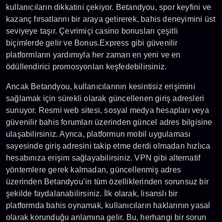
kullanıcıların dikkatini çekiyor. Betandyou, spor keyfini ve
kazanç fırsatlarını bir araya getirerek, bahis deneyimini üst
seviyeye taşır. Çevrimiçi casino bonusları çeşitli
biçimlerde gelir ve Bonus.Express gibi güvenilir
platformların yardımıyla her zaman en yeni ve en
ödüllendirici promosyonları keşfedebilirsiniz.
Ancak Betandyou, kullanıcılarının kesintisiz erişimini
sağlamak için sürekli olarak güncellenen giriş adresleri
sunuyor. Resmi web sitesi, sosyal medya hesapları veya
güvenilir bahis forumları üzerinden güncel adres bilgisine
ulaşabilirsiniz. Ayrıca, platformun mobil uygulaması
sayesinde giriş adresini takip etme derdi olmadan hızlıca
hesabınıza erişim sağlayabilirsiniz. VPN gibi alternatif
yöntemlere gerek kalmadan, güncellenmiş adres
üzerinden Betandyou’in tüm özelliklerinden sorunsuz bir
şekilde faydalanabilirsiniz. İlk olarak, lisanslı bir
platformda bahis oynamak, kullanıcıların haklarının yasal
olarak korunduğu anlamına gelir. Bu, herhangi bir sorun