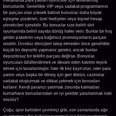
miktarlarda para yatıran oyuncular için tasarlanmış
bonuslardır. Genellikle VIP veya sadakat programlarının
bir parçası olan yüksek bahisli bonuslar, daha büyük
eşleşme yüzdeleri, özel hediyeler veya kişisel hesap
yöneticileri içerebilir. Bu bonuslar size belirli slot
oyunlarında belirli sayıda dönüş hakkı verir. Bunlar bir hoş
geldin paketinin veya bağımsız promosyonların parçası
olabilir. Ücretsiz dönüşleri talep etmeden önce genellikle
küçük bir depozito yapmanız gerekir, ancak bunlar
depozitosuz bir teklifin parçası değilse. Bonuslar,
oyuncuları ödüllendirmek ve devam eden katılımı teşvik
etmek için tasarlanmıştır. İster ilk kez kayıt olun, ister para
yatırın veya başka bir dönüş için geri dönün, casinolar
sadakat oluşturmak ve dikkat çekmek için bonusları
kullanır. Kendi paranızı yatırmak zorunda kalmadan
kumarhane bonuslarından en iyi şekilde yararlanmak ister
misiniz?
Çoğu, spor bahisleri çevrimiçi gibi, son zamanlarda ağır