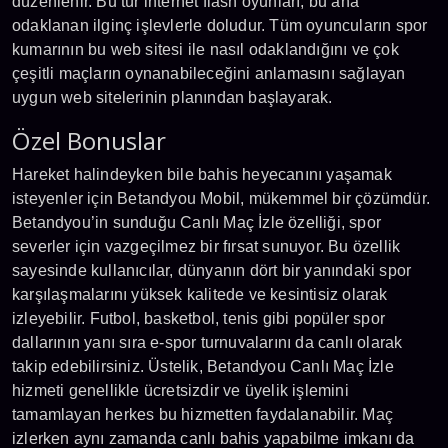
düzenlenir. Bu tür internet flash oyunları, bu ana
odaklanan ilginç işlevlerle doludur. Tüm oyuncuların spor
kumarının bu web sitesi ile nasıl odaklandığını ve çok
çeşitli maçların oynanabileceğini anlamasını sağlayan
uygun web sitelerinin planından başlayarak.
Özel Bonuslar
Hareket halindeyken bile bahis heyecanını yaşamak
isteyenler için Betandyou Mobil, mükemmel bir çözümdür.
Betandyou’in sunduğu Canlı Maç İzle özelliği, spor
severler için vazgeçilmez bir fırsat sunuyor. Bu özellik
sayesinde kullanıcılar, dünyanın dört bir yanındaki spor
karşılaşmalarını yüksek kalitede ve kesintisiz olarak
izleyebilir. Futbol, basketbol, tenis gibi popüler spor
dallarının yanı sıra e-spor turnuvalarını da canlı olarak
takip edebilirsiniz. Üstelik, Betandyou Canlı Maç İzle
hizmeti genellikle ücretsizdir ve üyelik işlemini
tamamlayan herkes bu hizmetten faydalanabilir. Maç
izlerken aynı zamanda canlı bahis yapabilme imkanı da