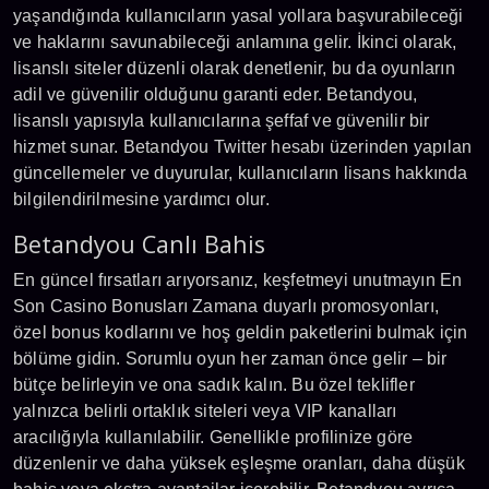
yaşandığında kullanıcıların yasal yollara başvurabileceği
ve haklarını savunabileceği anlamına gelir. İkinci olarak,
lisanslı siteler düzenli olarak denetlenir, bu da oyunların
adil ve güvenilir olduğunu garanti eder. Betandyou,
lisanslı yapısıyla kullanıcılarına şeffaf ve güvenilir bir
hizmet sunar. Betandyou Twitter hesabı üzerinden yapılan
güncellemeler ve duyurular, kullanıcıların lisans hakkında
bilgilendirilmesine yardımcı olur.
Betandyou Canlı Bahis
En güncel fırsatları arıyorsanız, keşfetmeyi unutmayın En
Son Casino Bonusları Zamana duyarlı promosyonları,
özel bonus kodlarını ve hoş geldin paketlerini bulmak için
bölüme gidin. Sorumlu oyun her zaman önce gelir – bir
bütçe belirleyin ve ona sadık kalın. Bu özel teklifler
yalnızca belirli ortaklık siteleri veya VIP kanalları
aracılığıyla kullanılabilir. Genellikle profilinize göre
düzenlenir ve daha yüksek eşleşme oranları, daha düşük