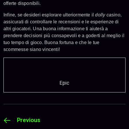
offerte disponibili.
Infine, se desideri esplorare ulteriormente il
dolly casino
,
assicurati di controllare le recensioni e le esperienze di
altri giocatori. Una buona informazione ti aiuterà a
prendere decisioni più consapevoli e a goderti al meglio il
tuo tempo di gioco. Buona fortuna e che le tue
scommesse siano vincenti!
Epic
Previous