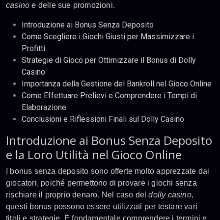
casino
e delle sue promozioni.
Introduzione ai Bonus Senza Deposito
Come Scegliere i Giochi Giusti per Massimizzare i
Profitti
Strategie di Gioco per Ottimizzare il Bonus di Dolly
Casino
Importanza della Gestione del Bankroll nel Gioco Online
Come Effettuare Prelievi e Comprendere i Tempi di
Elaborazione
Conclusioni e Riflessioni Finali sul Dolly Casino
Introduzione ai Bonus Senza Deposito
e la Loro Utilità nel Gioco Online
I bonus senza deposito sono offerte molto apprezzate dai
giocatori, poiché permettono di provare i giochi senza
rischiare il proprio denaro. Nel caso del
dolly casino
,
questi bonus possono essere utilizzati per testare vari
titoli e strategie. È fondamentale comprendere i termini e