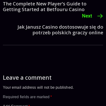
The Complete New Player’s Guide to
Getting Started at Betfouru Casino
Next
Jak Janusz Casino dostosowuje się do
potrzeb polskich graczy online
Leave a comment
Your email address will not be published.
Required fields are marked
*