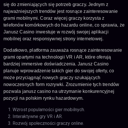
się do zmieniających się potrzeb graczy. Jednym z
najważniejszych trendów jest rosnące zainteresowanie
grami mobilnymi. Coraz więcej graczy korzysta z
telefonów komórkowych do hazardu online, co sprawia, że
Janusz Casino inwestuje w rozwój swojej aplikacji
mobilnej oraz responsywnej strony internetowej.
Dodatkowo, platforma zauważa rosnące zainteresowanie
grami opartymi na technologii VR i AR, które oferują
bardziej immersive doświadczenia. Janusz Casino
planuje wprowadzenie takich gier do swojej oferty, co
może przyciągnąć nowych graczy szukających
nowoczesnych form rozrywki. Zrozumienie tych trendów
pozwala janusz casino na utrzymanie konkurencyjnej
pozycji na polskim rynku hazardowym.
Wzrost popularności gier mobilnych.
Interaktywne gry VR i AR.
Rozwój społeczności graczy online.