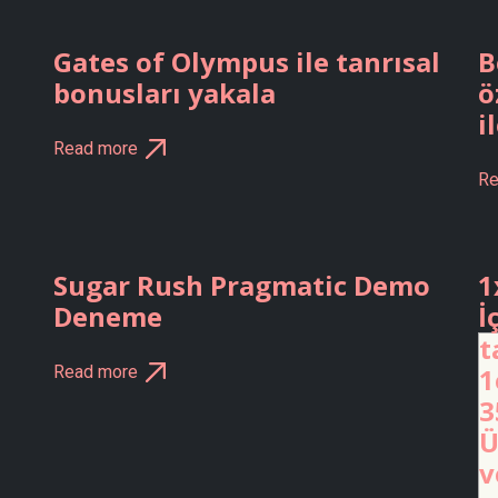
Gates of Olympus ile tanrısal
B
bonusları yakala
ö
i
Read more
Re
Sugar Rush Pragmatic Demo
1
Deneme
İ
t
Read more
1
3
Ü
v