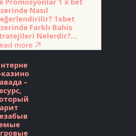
e Promosyonlar 1 x bet
zerinde Nasıl
eğerlendirilir? 1xbet
zerinde Farklı Bahis
tratejileri Nelerdir?…
ead more
нтерне
-казино
авада –
есурс,
оторый
арит
езабыв
емые
гровые