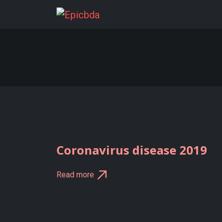
Skip
to
content
Coronavirus disease 2019
Read more