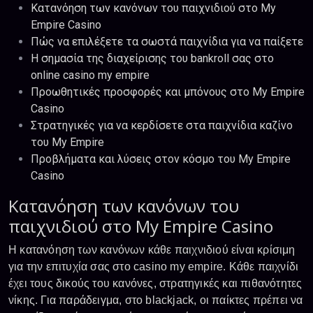
Κατανόηση των κανόνων του παιχνιδιού στο My
Empire Casino
Πώς να επιλέξετε τα σωστά παιχνίδια για να παίξετε
Η σημασία της διαχείρισης του bankroll σας στο
online casino my empire
Προωθητικές προσφορές και μπόνους στο My Empire
Casino
Στρατηγικές για να κερδίσετε στα παιχνίδια καζίνο
του My Empire
Προβλήματα και λύσεις στον κόσμο του My Empire
Casino
Κατανόηση των κανόνων του
παιχνιδιού στο My Empire Casino
Η κατανόηση των κανόνων κάθε παιχνιδιού είναι κρίσιμη
για την επιτυχία σας στο casino my empire. Κάθε παιχνίδι
έχει τους δικούς του κανόνες, στρατηγικές και πιθανότητες
νίκης. Για παράδειγμα, στο blackjack, οι παίκτες πρέπει να