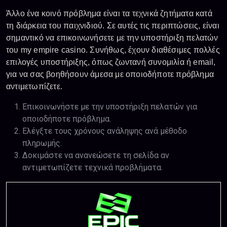
Άλλο ένα κοινό πρόβλημα είναι τα τεχνικά ζητήματα κατά
τη διάρκεια του παιχνιδιού. Σε αυτές τις περιπτώσεις, είναι
σημαντικό να επικοινωνήσετε με την υποστήριξη πελατών
του my empire casino. Συνήθως, έχουν διαθέσιμες πολλές
επιλογές υποστήριξης, όπως ζωντανή συνομιλία ή email,
για να σας βοηθήσουν άμεσα με οποιοδήποτε πρόβλημα
αντιμετωπίζετε.
Επικοινωνήστε με την υποστήριξη πελατών για
οποιοδήποτε πρόβλημα.
Ελέγξτε τους χρόνους ανάληψης ανά μέθοδο
πληρωμής.
Δοκιμάστε να ανανεώσετε τη σελίδα αν
αντιμετωπίζετε τεχνικά προβλήματα.