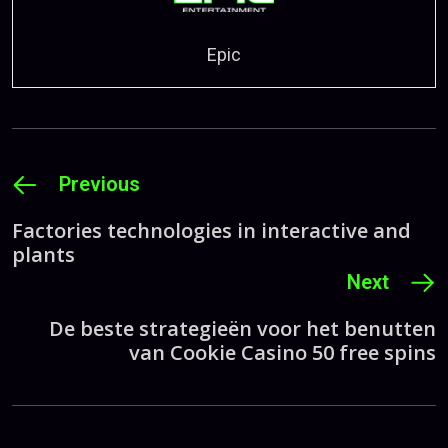
Epic
Previous
Factories technologies in interactive and
plants
Next
De beste strategieën voor het benutten
van Cookie Casino 50 free spins