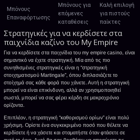
Μπόνους για
Καλή επιλογή
Μπόνους
επόμενες
για πιστούς
Επαναφόρτωσης
καταθέσεις
παίκτες
Στρατηγικές για να κερδίσετε στα
παιχνίδια καζίνο του My Empire
Για να κερδίσετε στα παιχνίδια του my empire casino, είναι
σημαντικό να έχετε στρατηγική. Μία από τις πιο
συνηθισμένες στρατηγικές είναι η “στρατηγική
στοιχηματισμού Martingale”, όπου διπλασιάζετε το
στοίχημά σας κάθε φορά που χάνετε. Αυτή η στρατηγική
μπορεί να είναι επικίνδυνη, αλλά αν χρησιμοποιηθεί
σωστά, μπορεί να σας φέρει κέρδη σε μακροχρόνιο
ορίζοντα.
Επιπλέον, η στρατηγική “καθορισμού ορίων” είναι πολύ
χρήσιμη. Ορίστε ένα συγκεκριμένο ποσό που θέλετε να
κερδίσετε ή να χάσετε και σταματήστε όταν φτάσετε σε