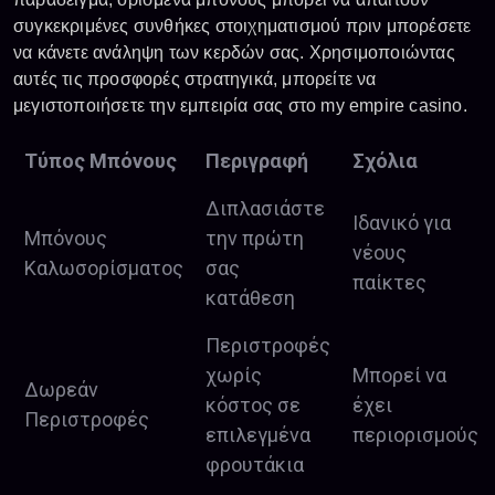
συγκεκριμένες συνθήκες στοιχηματισμού πριν μπορέσετε
να κάνετε ανάληψη των κερδών σας. Χρησιμοποιώντας
αυτές τις προσφορές στρατηγικά, μπορείτε να
μεγιστοποιήσετε την εμπειρία σας στο my empire casino.
Τύπος Μπόνους
Περιγραφή
Σχόλια
Διπλασιάστε
Ιδανικό για
Μπόνους
την πρώτη
νέους
Καλωσορίσματος
σας
παίκτες
κατάθεση
Περιστροφές
χωρίς
Μπορεί να
Δωρεάν
κόστος σε
έχει
Περιστροφές
επιλεγμένα
περιορισμούς
φρουτάκια