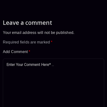
Leave a comment
Your email address will not be published.
Required fields are marked
*
Add Comment
*