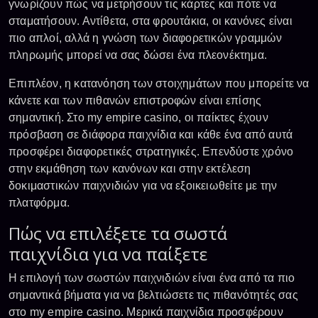
γνωρίζουν πώς να μετρήσουν τις κάρτες και πότε να
σταματήσουν. Αντίθετα, στα φρουτάκια, οι κανόνες είναι
πιο απλοί, αλλά η γνώση των διαφορετικών γραμμών
πληρωμής μπορεί να σας δώσει ένα πλεονέκτημα.
Επιπλέον, η κατανόηση των στοιχημάτων που μπορείτε να
κάνετε και των πιθανών επιστροφών είναι επίσης
σημαντική. Στο my empire casino, οι παίκτες έχουν
πρόσβαση σε διάφορα παιχνίδια και κάθε ένα από αυτά
προσφέρει διαφορετικές στρατηγικές. Επενδύστε χρόνο
στην εκμάθηση των κανόνων και στην εκτέλεση
δοκιμαστικών παιχνιδιών για να εξοικειωθείτε με την
πλατφόρμα.
Πώς να επιλέξετε τα σωστά
παιχνίδια για να παίξετε
Η επιλογή των σωστών παιχνιδιών είναι ένα από τα πιο
σημαντικά βήματα για να βελτιώσετε τις πιθανότητές σας
στο my empire casino. Μερικά παιχνίδια προσφέρουν