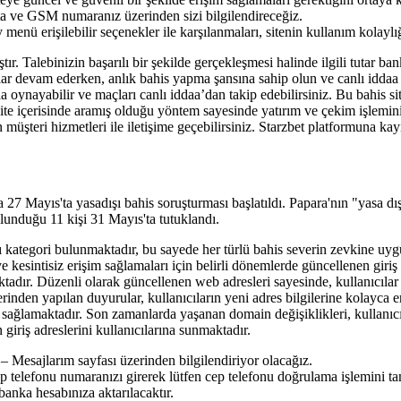
sta ve GSM numaranız üzerinden sizi bilgilendireceğiz.
 menü erişilebilir seçenekler ile karşılanmaları, sitenin kullanım kolaylığı
. Talebinizin başarılı bir şekilde gerçekleşmesi halinde ilgili tutar bank
çlar devam ederken, anlık bahis yapma şansına sahip olun ve canlı iddaa
 oynayabilir ve maçları canlı iddaa’dan takip edebilirsiniz. Bu bahis si
site içerisinde aramış olduğu yöntem sayesinde yatırım ve çekim işlemin
üşteri hizmetleri ile iletişime geçebilirsiniz. Starzbet platformuna kay
 27 Mayıs'ta yasadışı bahis soruşturması başlatıldı. Papara'nın "yasa dış
lunduğu 11 kişi 31 Mayıs'ta tutuklandı.
lı kategori bulunmaktadır, bu sayede her türlü bahis severin zevkine uy
e kesintisiz erişim sağlamaları için belirli dönemlerde güncellenen giriş
ktadır. Düzenli olarak güncellenen web adresleri sayesinde, kullanıcılar
 üzerinden yapılan duyurular, kullanıcıların yeni adres bilgilerine kolayc
i sağlamaktadır. Son zamanlarda yaşanan domain değişiklikleri, kullanıcıl
giriş adreslerini kullanıcılarına sunmaktadır.
– Mesajlarım sayfası üzerinden bilgilendiriyor olacağız.
ep telefonu numaranızı girerek lütfen cep telefonu doğrulama işlemini t
 banka hesabınıza aktarılacaktır.