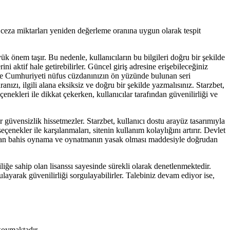
ı ceza miktarları yeniden değerleme oranına uygun olarak tespit
k önem taşır. Bu nedenle, kullanıcıların bu bilgileri doğru bir şekilde
i aktif hale getirebilirler. Güncel giriş adresine erişebileceğiniz
kiye Cumhuriyeti nüfus cüzdanınızın ön yüzünde bulunan seri
ızı, ilgili alana eksiksiz ve doğru bir şekilde yazmalısınız. Starzbet,
nekleri ile dikkat çekerken, kullanıcılar tarafından güvenilirliği ve
r güvensizlik hissetmezler. Starzbet, kullanıcı dostu arayüz tasarımıyla
eçenekler ile karşılanmaları, sitenin kullanım kolaylığını artırır. Devlet
r alan bahis oynama ve oynatmanın yasak olması maddesiyle doğrudan
liğe sahip olan lisanssı sayesinde sürekli olarak denetlenmektedir.
ulayarak güvenilirliği sorgulayabilirler. Talebiniz devam ediyor ise,
 koymaktadır.