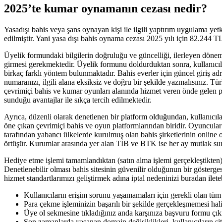
2025’te kumar oynamanın cezası nedir?
Yasadışı bahis veya şans oynayan kişi ile ilgili yaptırım uygulama yet
edilmiştir. Yani yasa dışı bahis oynama cezası 2025 yılı için 82.244 T
Üyelik formundaki bilgilerin doğruluğu ve güncelliği, ilerleyen dönemd
girmesi gerekmektedir. Üyelik formunu doldurduktan sonra, kullanıcılar b
birkaç farklı yöntem bulunmaktadır. Bahis everler için güncel giriş a
numaranızı, ilgili alana eksiksiz ve doğru bir şekilde yazmalısınız. T
çevrimiçi bahis ve kumar oyunları alanında hizmet veren önde gelen pla
sunduğu avantajlar ile sıkça tercih edilmektedir.
Ayrıca, düzenli olarak denetlenen bir platform olduğundan, kullanıcılar
öne çıkan çevrimiçi bahis ve oyun platformlarından biridir. Oyuncular sit
tarafından yabancı ülkelerde kurulmuş olan bahis şirketlerinin onli
örtüşür. Kurumlar arasında yer alan TİB ve BTK ise her ay mutlak suretl
Hediye etme işlemi tamamlandıktan (satın alma işlemi gerçekleştikten) s
Denetlenebilir olması bahis sitesinin güvenilir olduğunun bir göstergesi
hizmet standartlarımızı geliştirmek adına iptal nedeninizi buradan ileteb
Kullanıcıların erişim sorunu yaşamamaları için gerekli olan tüm
Para çekme işleminizin başarılı bir şekilde gerçekleşmemesi halin
Üye ol sekmesine tıkladığınız anda karşınıza başvuru formu çık
Son zamanlarda yaşanan domain değişiklikleri, kullanıcıların sit