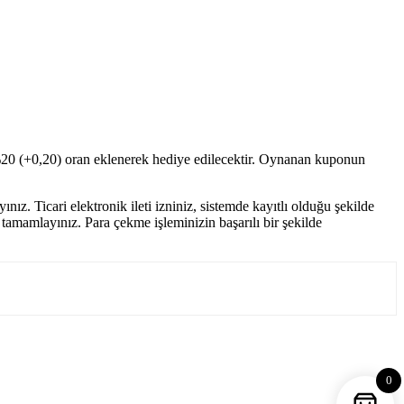
%20 (+0,20) oran eklenerek hediye edilecektir. Oynanan kuponun
z. Ticari elektronik ileti izniniz, sistemde kayıtlı olduğu şekilde
 tamamlayınız. Para çekme işleminizin başarılı bir şekilde
0