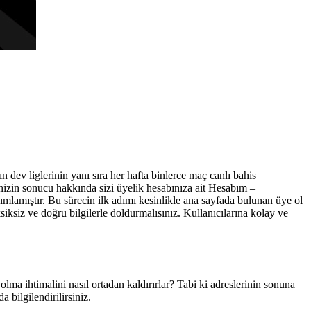
dev liglerinin yanı sıra her hafta binlerce maç canlı bahis
nizin sonucu hakkında sizi üyelik hesabınıza ait Hesabım –
anımlamıştır. Bu sürecin ilk adımı kesinlikle ana sayfada bulunan üye ol
ksiz ve doğru bilgilerle doldurmalısınız. Kullanıcılarına kolay ve
olma ihtimalini nasıl ortadan kaldırırlar? Tabi ki adreslerinin sonuna
 bilgilendirilirsiniz.