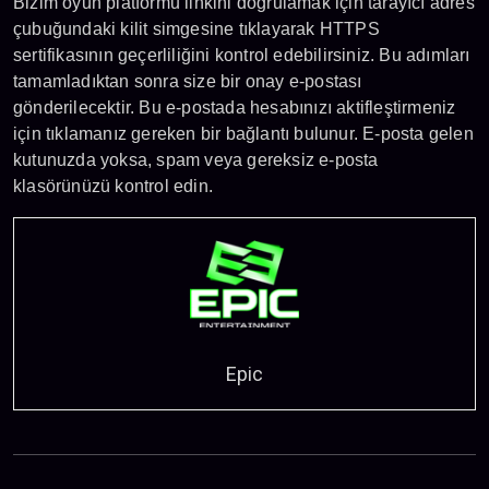
Bizim oyun platformu linkini doğrulamak için tarayıcı adres
çubuğundaki kilit simgesine tıklayarak HTTPS
sertifikasının geçerliliğini kontrol edebilirsiniz. Bu adımları
tamamladıktan sonra size bir onay e-postası
gönderilecektir. Bu e-postada hesabınızı aktifleştirmeniz
için tıklamanız gereken bir bağlantı bulunur. E-posta gelen
kutunuzda yoksa, spam veya gereksiz e-posta
klasörünüzü kontrol edin.
Epic