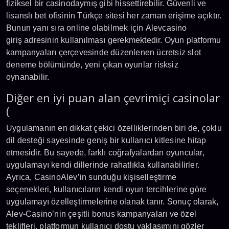
fiziksel bir casinodaymış gibi hissettirebilir. Güvenli ve
lisanslı bet ofisinin Türkçe sitesi her zaman erişime açıktır.
Bunun yanı sıra online olabilmek için Alevcasino
giriş adresinin kullanılması gerekmektedir. Oyun platformu
kampanyaları çerçevesinde düzenlenen ücretsiz slot
deneme bölümünde, yeni çıkan oyunlar risksiz
oynanabilir.
Diğer en iyi puan alan çevrimiçi casinolar
(
Uygulamanın en dikkat çekici özelliklerinden biri de, çoklu
dil desteği sayesinde geniş bir kullanıcı kitlesine hitap
etmesidir. Bu sayede, farklı coğrafyalardan oyuncular,
uygulamayı kendi dillerinde rahatlıkla kullanabilirler.
Ayrıca, CasinoAlev’in sunduğu kişiselleştirme
seçenekleri, kullanıcıların kendi oyun tercihlerine göre
uygulamayı özelleştirmelerine olanak tanır. Sonuç olarak,
Alev-Casino’nin çeşitli bonus kampanyaları ve özel
teklifleri, platformun kullanıcı dostu yaklaşımını gözler