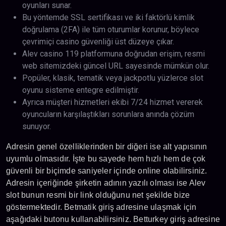
oyunları sunar.
Bu yöntemde SSL sertifikası ve iki faktörlü kimlik
doğrulama (2FA) ile tüm oturumlar korunur, böylece
çevrimiçi casino güvenliği üst düzeye çıkar.
Alev casino 119 platformuna doğrudan erişim, resmi
web sitemizdeki güncel URL sayesinde mümkün olur.
Popüler, klasik, tematik veya jackpotlu yüzlerce slot
oyunu sisteme entegre edilmiştir.
Ayrıca müşteri hizmetleri ekibi 7/24 hizmet vererek
oyuncuların karşılaştıkları sorunlara anında çözüm
sunuyor.
Adresin genel özelliklerinden bir diğeri ise alt yapısının
uyumlu olmasıdır. İşte bu sayede hem hızlı hem de çok
güvenli bir biçimde saniyeler içinde online olabilirsiniz.
Adresin içeriğinde şirketin adının yazılı olması ise Alev
slot bunun resmi bir link olduğunu net şekilde bize
göstermektedir. Betmatik giriş adresine ulaşmak için
aşağıdaki butonu kullanabilirsiniz. Betturkey giriş adresine