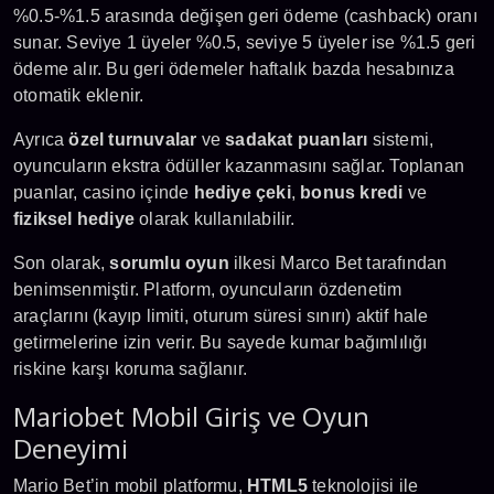
%0.5‑%1.5 arasında değişen geri ödeme (cashback) oranı
sunar. Seviye 1 üyeler %0.5, seviye 5 üyeler ise %1.5 geri
ödeme alır. Bu geri ödemeler haftalık bazda hesabınıza
otomatik eklenir.
Ayrıca
özel turnuvalar
ve
sadakat puanları
sistemi,
oyuncuların ekstra ödüller kazanmasını sağlar. Toplanan
puanlar, casino içinde
hediye çeki
,
bonus kredi
ve
fiziksel hediye
olarak kullanılabilir.
Son olarak,
sorumlu oyun
ilkesi Marco Bet tarafından
benimsenmiştir. Platform, oyuncuların özdenetim
araçlarını (kayıp limiti, oturum süresi sınırı) aktif hale
getirmelerine izin verir. Bu sayede kumar bağımlılığı
riskine karşı koruma sağlanır.
Mariobet Mobil Giriş ve Oyun
Deneyimi
Mario Bet’in mobil platformu,
HTML5
teknolojisi ile