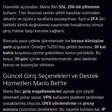
Güvenlik açısından, Mario Bet
SSL 256‑bit şifreleme
kullanır. Tüm finansal veriler şifreli kanallar üzerinden
aktarılır ve üçüncü taraflarla paylaşılmaz. Ayrıca
2FA
(iki
faktörlü kimlik doğrulama) sayesinde hesabınıza izinsiz
giriş riskine karşı koruma sağlanır.
Bonuslu para çekme işlemlerinde ise
bonus dönüşüm
şartı
uygulanır. Örneğin %200 hoş geldin bonusu,
30 kat
bahis
koşulunu yerine getirdikten sonra çekilebilir. Bu
koşul,
30 gün
içinde tamamlanmalıdır; aksi takdirde
bonus ve kazançlar sıfırlanır.
Güncel Giriş Seçenekleri ve Destek
Hizmetleri Mario Bet’te
Mario Bet,
giriş engellemelerini
aşmak için çeşitli
alternatif yollar sunar.
VPN
kullanımı platform tarafından
yasaklanmış olsa da,
DNS yönlendirme
ve
proxy
sunucu
çözümleri desteklenir. Bu sayede kullanıcılar,
IP