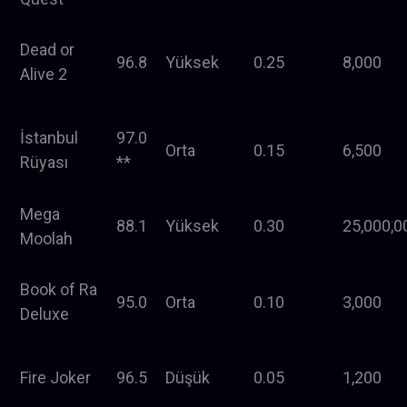
Dead or
96.8
Yüksek
0.25
8,000
Alive 2
İstanbul
97.0
Orta
0.15
6,500
Rüyası
**
Mega
88.1
Yüksek
0.30
25,000,0
Moolah
Book of Ra
95.0
Orta
0.10
3,000
Deluxe
Fire Joker
96.5
Düşük
0.05
1,200