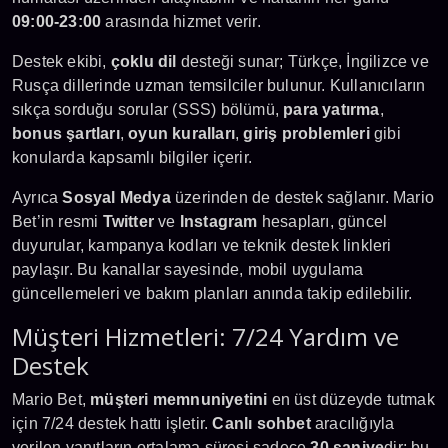
09:00‑23:00
arasında hizmet verir.
Destek ekibi,
çoklu dil
desteği sunar; Türkçe, İngilizce ve
Rusça dillerinde uzman temsilciler bulunur. Kullanıcıların
sıkça sorduğu sorular (SSS) bölümü,
para yatırma
,
bonus şartları
,
oyun kuralları
,
giriş problemleri
gibi
konularda kapsamlı bilgiler içerir.
Ayrıca
Sosyal Medya
üzerinden de destek sağlanır. Mario
Bet’in resmi
Twitter
ve
Instagram
hesapları, güncel
duyurular, kampanya kodları ve teknik destek linkleri
paylaşır. Bu kanallar sayesinde, mobil uygulama
güncellemeleri ve bakım planları anında takip edilebilir.
Müşteri Hizmetleri: 7/24 Yardım ve
Destek
Mario Bet,
müşteri memnuniyetini
en üst düzeyde tutmak
için 7/24 destek hattı işletir.
Canlı sohbet
aracılığıyla
verilen yanıtların ortalama süresi sadece
30 saniye
dir; bu,