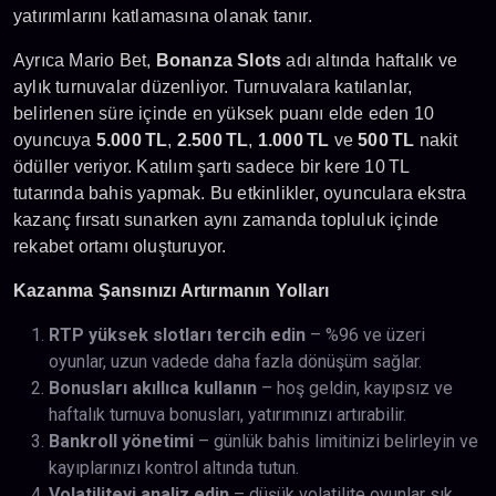
yatırımlarını katlamasına olanak tanır.
Ayrıca Mario Bet,
Bonanza Slots
adı altında haftalık ve
aylık turnuvalar düzenliyor. Turnuvalara katılanlar,
belirlenen süre içinde en yüksek puanı elde eden 10
oyuncuya
5.000 TL
,
2.500 TL
,
1.000 TL
ve
500 TL
nakit
ödüller veriyor. Katılım şartı sadece bir kere 10 TL
tutarında bahis yapmak. Bu etkinlikler, oyunculara ekstra
kazanç fırsatı sunarken aynı zamanda topluluk içinde
rekabet ortamı oluşturuyor.
Kazanma Şansınızı Artırmanın Yolları
RTP yüksek slotları tercih edin
– %96 ve üzeri
oyunlar, uzun vadede daha fazla dönüşüm sağlar.
Bonusları akıllıca kullanın
– hoş geldin, kayıpsız ve
haftalık turnuva bonusları, yatırımınızı artırabilir.
Bankroll yönetimi
– günlük bahis limitinizi belirleyin ve
kayıplarınızı kontrol altında tutun.
Volatiliteyi analiz edin
– düşük volatilite oyunlar sık