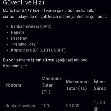
Güvenli ve Hızlı
Mario Bet,
24 / 7
hizmet veren çoklu ödeme kanalları
sunar. Türkiye’de en çok tercih edilen yöntemler şunlardır:
Banka havalesi
(IBAN)
Papara
Fast Pay
Trendyol Pay
Kripto para (BTC, ETH, USDT)
Bu yöntemlerin
işlem süresi
aşağıdaki tabloda
özetlenmiştir:
Minimum
Maksimum
İşlem
Yöntem
Tutar
Tutar (TL)
Süresi
(TL)
15‑30
Banka Havalesi
100
50.000
dk