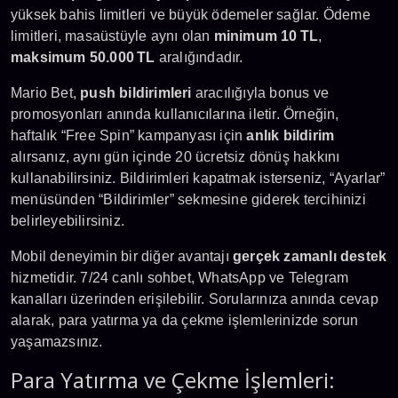
yüksek bahis limitleri ve büyük ödemeler sağlar. Ödeme
limitleri, masaüstüyle aynı olan
minimum 10 TL
,
maksimum 50.000 TL
aralığındadır.
Mario Bet,
push bildirimleri
aracılığıyla bonus ve
promosyonları anında kullanıcılarına iletir. Örneğin,
haftalık “Free Spin” kampanyası için
anlık bildirim
alırsanız, aynı gün içinde 20 ücretsiz dönüş hakkını
kullanabilirsiniz. Bildirimleri kapatmak isterseniz, “Ayarlar”
menüsünden “Bildirimler” sekmesine giderek tercihinizi
belirleyebilirsiniz.
Mobil deneyimin bir diğer avantajı
gerçek zamanlı destek
hizmetidir. 7/24 canlı sohbet, WhatsApp ve Telegram
kanalları üzerinden erişilebilir. Sorularınıza anında cevap
alarak, para yatırma ya da çekme işlemlerinizde sorun
yaşamazsınız.
Para Yatırma ve Çekme İşlemleri: