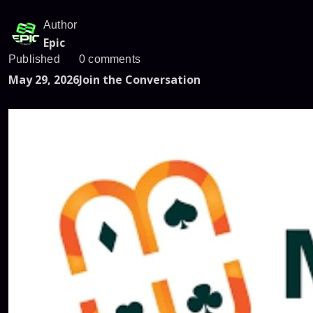
Author
Epic
Published
0 comments
May 29, 2026
Join the Conversation