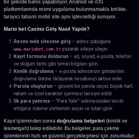
bir şekilde bahis yapabiliyor. Android ve iOS
platformlarında resmi uygulama bulunmamakla birlikte,
tarayıcı tabanlı mobil site aynı işlevselliği sunuyor.
Mario bet Casino Giriş Nasıl Yapılır?
Resmi web sitesine giriş
– adres çubuğuna
yazarak siteye ulaşın.
www.mariobet.com.tr
Kayıt formunu doldurun
– ad, soyad, e‑posta, telefon
ve doğum tarihi gibi temel bilgileri girin.
Kimlik doğrulama
– e‑posta adresinize gönderilen
doğrulama linkine tıklayarak hesabınızı aktive edin.
Parola oluşturun
– güvenli bir parola seçin; büyük harf,
rakam ve özel karakter içermesi tavsiye edilir.
İlk para yatırma
– “Para Yatır” sekmesinden tercih
ettiğiniz ödeme yöntemini seçin ve tutarı girin.
Kayıt işleminden sonra
doğrulama belgeleri
(kimlik ve
ikametgah) talep edilebilir. Bu belgeler, para çekme
işlemlerinin hızlı ve güvenli gerçekleşmesi için zorunludur.