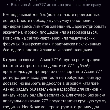
В казино Азино777 играть на реал начал не сразу.
Еженедельный кешбэк (возврат части проигранных
денег). Внести необходимую сумму пополнения,
придерживаясь лимитов заведения. Зарегистрировать
аккаунт на игровой площадке или авторизоваться.
Поискать на сайтах-партнерах или тематических
форумах. Хакерских атак, практически исключенных
благодаря надежной защите игровой площадки.
К единоразовым — Азино777 бонус за регистрацию
(состоит из презента на депозит и 777 рублей),
промокоды. Для тренировочного варианта Азино777
регистрация и вход для гостя не требуется. Геймеру
достаточно выбрать видеослот в игровом каталоге
Азино, задать обязательные настройки для спинов и
начать играть онлайн бесплатно. Для ставок без риска
виртуальное казино 777 предоставляет крупную сумму
кредитов. Необходимо перезагрузить страницу для