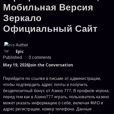
Мобильная Версия
Зеркало
Официальный Сайт
Author
Epic
Published
0 comments
May 19, 2026
Join the Conversation
Перейдите по ссылке в письме от администрации,
чтобы подтвердить адрес почты и получить
бездепозитный бонус от Азино 777. В профиле игрока,
перед тем как в Азино777 играть, пользователь казино
может указать информацию о себе, включая ФИО и
адрес регистрации, номер телефона. Данные