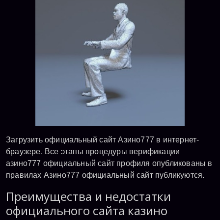
Загрузить официальный сайт Азино777 в интернет-
браузере. Все этапы процедуры верификации
азино777 официальный сайт
профиля опубликованы в
правилах Азино777 официальный сайт публикуются.
Преимущества и недостатки
официального сайта казино