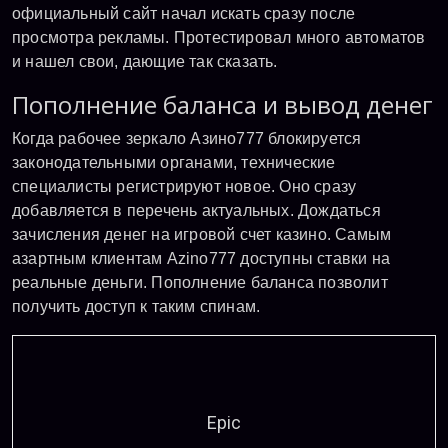
официальный сайт начал искать сразу после
просмотра рекламы. Протестировал много автоматов
и нашел свои, дающие так сказать.
Пoпoлнeниe бaлaнсa и вывод денег
Когда рабочее зеркало Азино777 блокируется
законодательными органами, технические
специалисты регистрируют новое. Оно сразу
добавляется в перечень актуальных. Дождаться
зачисления денег на игровой счет казино. Самым
азартным клиентам Azino777 доступны ставки на
реальные деньги. Пополнение баланса позволит
получить доступ к таким спинам.
Epic