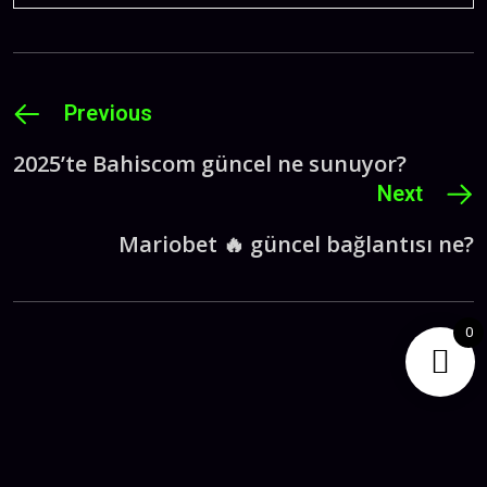
Previous
2025’te Bahiscom güncel ne sunuyor?
Next
Mariobet 🔥 güncel bağlantısı ne?
0