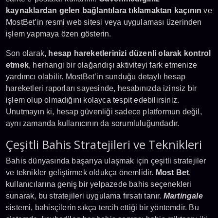
kaynaklardan gelen bağlantılara tıklamaktan kaçının
ve
MostBet’in resmi web sitesi veya uygulaması üzerinden
işlem yapmaya özen gösterin.
Son olarak,
hesap hareketlerinizi düzenli olarak kontrol
etmek
, herhangi bir olağandışı aktiviteyi fark etmenize
yardımcı olabilir. MostBet’in sunduğu detaylı hesap
hareketleri raporları sayesinde, hesabınızda izinsiz bir
işlem olup olmadığını kolayca tespit edebilirsiniz.
Unutmayın ki, hesap güvenliği sadece platformun değil,
aynı zamanda kullanıcının da sorumluluğundadır.
Çeşitli Bahis Stratejileri ve Teknikleri
Bahis dünyasında başarıya ulaşmak için çeşitli stratejiler
ve teknikler geliştirmek oldukça önemlidir.
Most Bet
,
kullanıcılarına geniş bir yelpazede bahis seçenekleri
sunarak, bu stratejileri uygulama fırsatı tanır.
Martingale
sistemi, bahisçilerin sıkça tercih ettiği bir yöntemdir. Bu