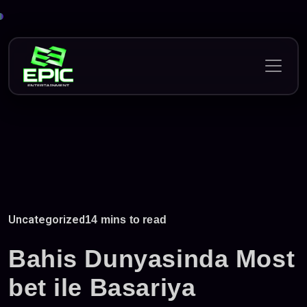
Skip
to
content
Uncategorized
14 mins to read
Bahis Dunyasinda Most
bet ile Basariya