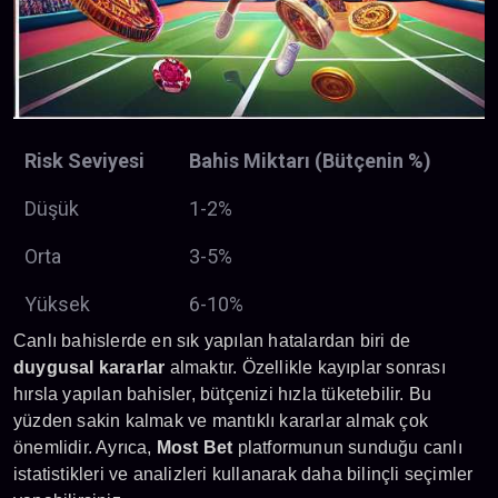
Risk Seviyesi
Bahis Miktarı (Bütçenin %)
Düşük
1-2%
Orta
3-5%
Yüksek
6-10%
Canlı bahislerde en sık yapılan hatalardan biri de
duygusal kararlar
almaktır. Özellikle kayıplar sonrası
hırsla yapılan bahisler, bütçenizi hızla tüketebilir. Bu
yüzden sakin kalmak ve mantıklı kararlar almak çok
önemlidir. Ayrıca,
Most Bet
platformunun sunduğu canlı
istatistikleri ve analizleri kullanarak daha bilinçli seçimler