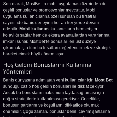
Son olarak, MostBet’in mobil uygulaması üzerinden de
çeşitli bonuslar ve promosyonlar mevcuttur. Mobil
uygulama kullanıcılarına özel sunulan bu fırsatlar
sayesinde bahis deneyimi her an her yerde devam
edebilir.
Mobil kullanım
, kullanıcıların hem erişim
kolaylığı sağlar hem de ekstra avantajlardan yararlanma
imkanı sunar. MostBet’te bonusları en üst düzeye
çıkarmak için tüm bu fırsatları değerlendirmek ve stratejik
hareket etmek büyük önem taşır.
Hoş Geldin Bonuslarını Kullanma
Yöntemleri
Bahis dünyasına adım atan yeni kullanıcılar için
Most Bet
,
sunduğu cazip hoş geldin bonusları ile dikkat çekiyor.
Ancak bu bonusların maksimum fayda sağlaması için
doğru stratejilerle kullanılması gerekiyor. Öncelikle,
bonusun şartlarını ve koşullarını dikkatlice okumak
önemlidir. Çoğu zaman, bonuslar belirli çevrim şartlarına