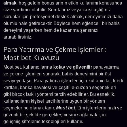
almak
, hoş geldin bonuslarının etkin kullanımı konusunda
size yardımcı olabilir. Sorularınız veya karşılaştığınız
sorunlar için profesyonel destek almak, deneyiminizi daha
olumlu hale getirecektir. Böylece hem eğlenceli bir bahis
deneyimi yaşarken hem de kazanma şansınızı
artırabilirsiniz.
Para Yatırma ve Çekme İşlemleri:
Most bet Kılavuzu
Most bet, kullanıcılarına
kolay ve güvenilir
para yatırma
ve çekme işlemleri sunarak, bahis deneyimini bir üst
seviyeye taşır. Para yatırma işlemleri için kullanıcılar, kredi
kartları, banka havalesi ve çeşitli e-cüzdan seçenekleri
gibi birçok farklı yöntemi tercih edebilirler. Bu esneklik,
kullanıcıların kişisel tercihlerine uygun bir yöntem
seçmelerine olanak tanır.
Most bet
, tüm işlemlerin hızlı ve
güvenli bir şekilde gerçekleşmesini sağlamak için
gelişmiş şifreleme teknolojileri kullanır.