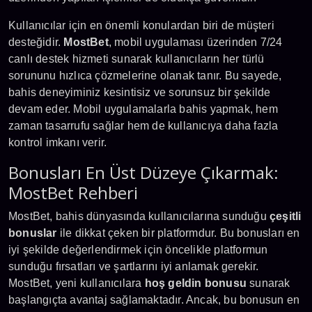
Kullanıcılar için en önemli konulardan biri de müşteri
desteğidir.
MostBet
, mobil uygulaması üzerinden 7/24
canlı destek hizmeti sunarak kullanıcıların her türlü
sorununu hızlıca çözmelerine olanak tanır. Bu sayede,
bahis deneyiminiz kesintisiz ve sorunsuz bir şekilde
devam eder. Mobil uygulamalarla bahis yapmak, hem
zaman tasarrufu sağlar hem de kullanıcıya daha fazla
kontrol imkanı verir.
Bonusları En Üst Düzeye Çıkarmak:
MostBet Rehberi
MostBet, bahis dünyasında kullanıcılarına sunduğu
çeşitli
bonuslar
ile dikkat çeken bir platformdur. Bu bonusları en
iyi şekilde değerlendirmek için öncelikle platformun
sunduğu fırsatları ve şartlarını iyi anlamak gerekir.
MostBet, yeni kullanıcılara
hoş geldin bonusu
sunarak
başlangıçta avantaj sağlamaktadır. Ancak, bu bonusun en