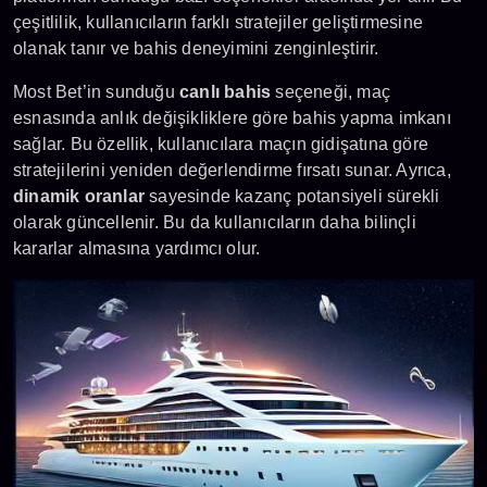
çeşitlilik, kullanıcıların farklı stratejiler geliştirmesine
olanak tanır ve bahis deneyimini zenginleştirir.
Most Bet’in sunduğu
canlı bahis
seçeneği, maç
esnasında anlık değişikliklere göre bahis yapma imkanı
sağlar. Bu özellik, kullanıcılara maçın gidişatına göre
stratejilerini yeniden değerlendirme fırsatı sunar. Ayrıca,
dinamik oranlar
sayesinde kazanç potansiyeli sürekli
olarak güncellenir. Bu da kullanıcıların daha bilinçli
kararlar almasına yardımcı olur.