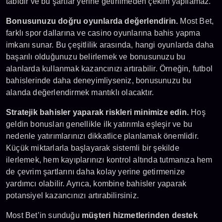
tabidir ve bu şartlar yerine getirilmeden çekim yapılamaz.
Bonusunuzu doğru oyunlarda değerlendirin.
Most Bet,
farklı spor dallarına ve casino oyunlarına bahis yapma
imkanı sunar. Bu çeşitlilik arasında, hangi oyunlarda daha
başarılı olduğunuzu belirlemek ve bonusunuzu bu
alanlarda kullanmak kazancınızı artırabilir. Örneğin, futbol
bahislerinde daha deneyimliyseniz, bonusunuzu bu
alanda değerlendirmek mantıklı olacaktır.
Stratejik bahisler yaparak riskleri minimize edin.
Hoş
geldin bonusları genellikle ilk yatırımla eşleşir ve bu
nedenle yatırımlarınızı dikkatlice planlamak önemlidir.
Küçük miktarlarla başlayarak sistemli bir şekilde
ilerlemek, hem kayıplarınızı kontrol altında tutmanıza hem
de çevrim şartlarını daha kolay yerine getirmenize
yardımcı olabilir. Ayrıca, kombine bahisler yaparak
potansiyel kazancınızı artırabilirsiniz.
Most Bet’in sunduğu
müşteri hizmetlerinden destek