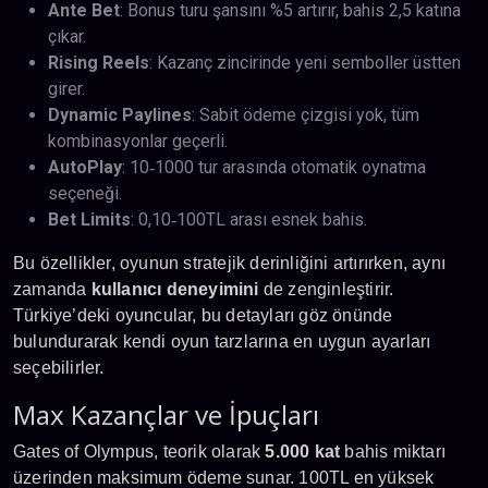
Ante Bet
: Bonus turu şansını %5 artırır, bahis 2,5 katına
çıkar.
Rising Reels
: Kazanç zincirinde yeni semboller üstten
girer.
Dynamic Paylines
: Sabit ödeme çizgisi yok, tüm
kombinasyonlar geçerli.
AutoPlay
: 10‑1000 tur arasında otomatik oynatma
seçeneği.
Bet Limits
: 0,10‑100TL arası esnek bahis.
Bu özellikler, oyunun stratejik derinliğini artırırken, aynı
zamanda
kullanıcı deneyimini
de zenginleştirir.
Türkiye’deki oyuncular, bu detayları göz önünde
bulundurarak kendi oyun tarzlarına en uygun ayarları
seçebilirler.
Max Kazançlar ve İpuçları
Gates of Olympus, teorik olarak
5.000 kat
bahis miktarı
üzerinden maksimum ödeme sunar. 100TL en yüksek