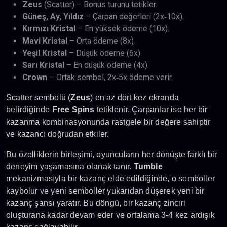
Zeus
(Scatter) – Bonus turunu tetikler.
Güneş, Ay, Yıldız
– Çarpan değerleri (2x‑10x).
Kırmızı Kristal
– En yüksek ödeme (10x).
Mavi Kristal
– Orta ödeme (8x).
Yeşil Kristal
– Düşük ödeme (6x).
Sarı Kristal
– En düşük ödeme (4x).
Crown
– Ortak sembol, 2x‑5x ödeme verir.
Scatter sembolü (
Zeus
) en az dört kez ekranda
belirdiğinde
Free Spins
tetiklenir. Çarpanlar ise her bir
kazanma kombinasyonunda rastgele bir değere sahiptir
ve kazancı doğrudan etkiler.
Bu özelliklerin birleşimi, oyuncuların her dönüşte farklı bir
deneyim yaşamasına olanak tanır.
Tumble
mekanizmasıyla bir kazanç elde edildiğinde, o semboller
kaybolur ve yeni semboller yukarıdan düşerek yeni bir
kazanç şansı yaratır. Bu döngü, bir kazanç zinciri
oluşturana kadar devam eder ve ortalama 3‑4 kez ardışık