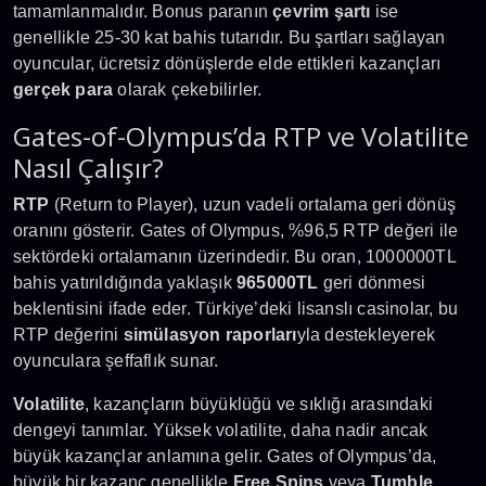
tamamlanmalıdır. Bonus paranın
çevrim şartı
ise
genellikle 25‑30 kat bahis tutarıdır. Bu şartları sağlayan
oyuncular, ücretsiz dönüşlerde elde ettikleri kazançları
gerçek para
olarak çekebilirler.
Gates-of-Olympus’da RTP ve Volatilite
Nasıl Çalışır?
RTP
(Return to Player), uzun vadeli ortalama geri dönüş
oranını gösterir. Gates of Olympus, %96,5 RTP değeri ile
sektördeki ortalamanın üzerindedir. Bu oran, 1000000TL
bahis yatırıldığında yaklaşık
965000TL
geri dönmesi
beklentisini ifade eder. Türkiye’deki lisanslı casinolar, bu
RTP değerini
simülasyon raporları
yla destekleyerek
oyunculara şeffaflık sunar.
Volatilite
, kazançların büyüklüğü ve sıklığı arasındaki
dengeyi tanımlar. Yüksek volatilite, daha nadir ancak
büyük kazançlar anlamına gelir. Gates of Olympus’da,
büyük bir kazanç genellikle
Free Spins
veya
Tumble