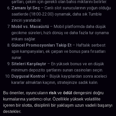
şartları, çekim için gerekli olan bahis miktarını belirler.
Zamanı İyi Seç
– Canlı slot sunucularının yoğun olduğu
saatlerde (18:00‑22:00) oynamak, daha sık Tumble
zinciri yaratabilir.
Mobil vs. Masaüstü
– Mobil platformda daha düşük
gecikme süreleri, hızlı dönüş ve daha fazla tur oynama
imkanı sağlar.
Güncel Promosyonları Takip Et
– Haftalık serbest
spin kampanyaları, ek çarpan ve bonus para fırsatları
sunar.
Siteleri Karşılaştır
– En yüksek bonus ve en düşük
minimum depozito şartlarını sunan casinoları seçin.
Duygusal Kontrol
– Büyük kayıplardan sonra aceleci
kararlar almaktan kaçının, stratejinize sadık kalın.
Bu öneriler, oyuncuların
risk
ve
ödül
dengesini doğru
kurmalarına yardımcı olur. Özellikle yüksek volatilite
içeren bir slotta, disiplinli bir yaklaşım uzun vadeli başarıyı
destekler.