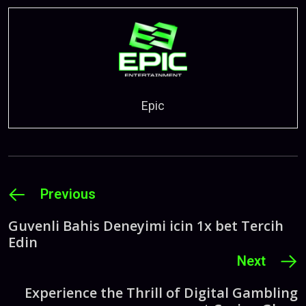
Epic
Previous
Guvenli Bahis Deneyimi icin 1x bet Tercih
Edin
Next
Experience the Thrill of Digital Gambling