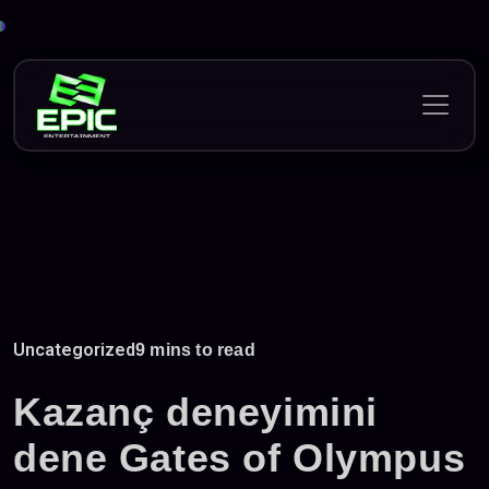
Skip
to
content
Uncategorized
9 mins to read
Kazanç deneyimini
dene Gates of Olympus