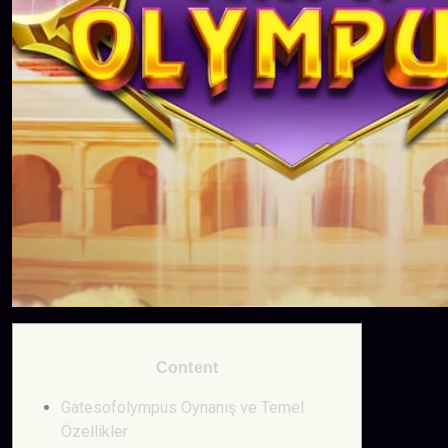
Content
Gatesofolympus Oynanış ve Temel
Özellikler